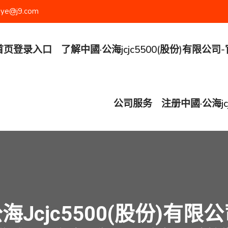
uye@j9.com
首页登录入口
了解中國·公海jcjc5500(股份)有限公司
公司服务
注册中國·公海jc
海jcjc5500(股份)有限