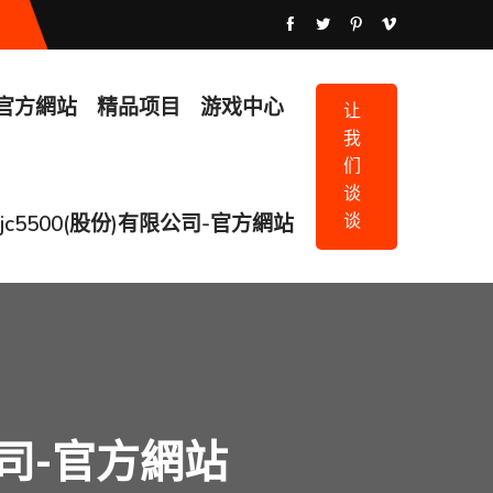
-官方網站
精品项目
游戏中心
让
我
们
谈
谈
jc5500(股份)有限公司-官方網站
公司-官方網站