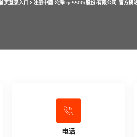
首页登录入口
注册中國·公海jcjc5500(股份)有限公司-官方網
电话