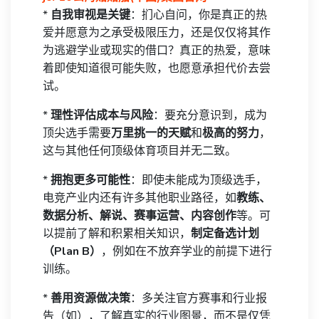
*
自我审视是关键
：扪心自问，你是真正的热
爱并愿意为之承受极限压力，还是仅仅将其作
为逃避学业或现实的借口？真正的热爱，意味
着即使知道很可能失败，也愿意承担代价去尝
试。
*
理性评估成本与风险
：要充分意识到，成为
顶尖选手需要
万里挑一的天赋
和
极高的努力
，
这与其他任何顶级体育项目并无二致。
*
拥抱更多可能性
：即使未能成为顶级选手，
电竞产业内还有许多其他职业路径，如
教练、
数据分析、解说、赛事运营、内容创作
等。可
以提前了解和积累相关知识，
制定备选计划
（Plan B）
，例如在不放弃学业的前提下进行
训练。
*
善用资源做决策
：多关注官方赛事和行业报
告（如），了解真实的行业图景，而不是仅凭