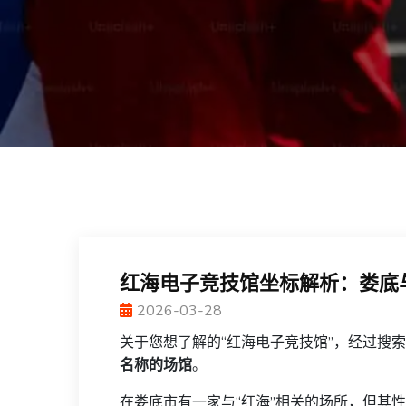
红海电子竞技馆坐标解析：娄底
2026-03-28
关于您想了解的“红海电子竞技馆”，经过搜
名称的场馆
。
在娄底市有一家与“红海”相关的场所，但其