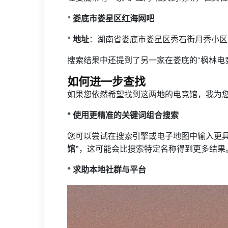
*
娄底市娄星区红海网吧
*
地址
：湖南省娄底市娄星区秀石街月秀小区
搜索结果中还提到了另一家在娄底的“枫林电
如何进一步查找
如果您依然希望找到这两地的电竞馆，我为
*
使用更精准的关键词组合搜索
您可以尝试在搜索引擎或电子地图中输入更
馆”
，这可能会比搜索特定名称得到更多结果
*
求助本地社群与平台