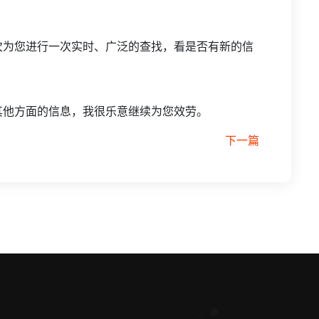
次为您进行一次实时、广泛的查找，看是否有新的信
其他方面的信息，我很乐意继续为您效劳。
下一篇