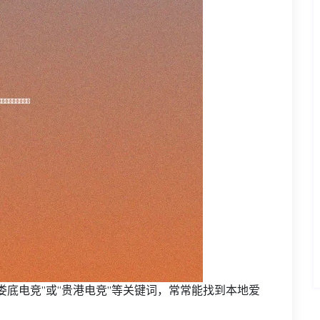
娄底电竞”或“贵港电竞”等关键词，常常能找到本地爱