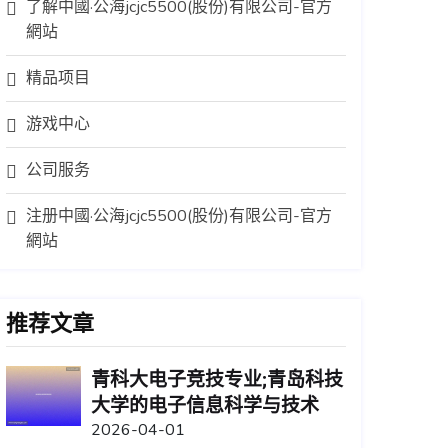
了解中國·公海jcjc5500(股份)有限公司-官方
網站
精品项目
游戏中心
公司服务
注册中國·公海jcjc5500(股份)有限公司-官方
網站
推荐文章
青科大电子竞技专业;青岛科技
大学的电子信息科学与技术
2026-04-01