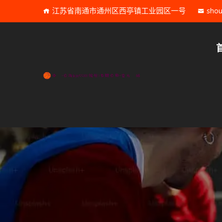
江苏省南通市通州区西亭镇工业园区一号
sho