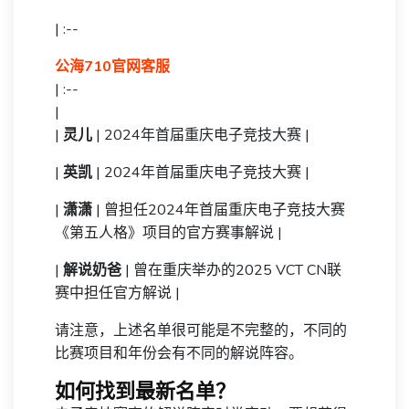
| :--
公海710官网客服
| :--
|
|
灵儿
| 2024年首届重庆电子竞技大赛 |
|
英凯
| 2024年首届重庆电子竞技大赛 |
|
潇潇
| 曾担任2024年首届重庆电子竞技大赛
《第五人格》项目的官方赛事解说 |
|
解说奶爸
| 曾在重庆举办的2025 VCT CN联
赛中担任官方解说 |
请注意，上述名单很可能是不完整的，不同的
比赛项目和年份会有不同的解说阵容。
如何找到最新名单？