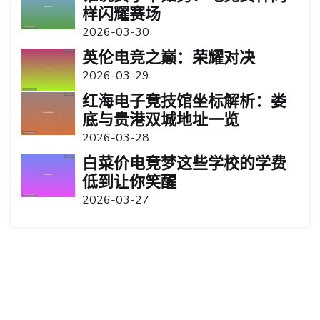
样闪耀赛场
2026-03-30
英伦电竞之巅：荣耀对决
2026-03-29
红海电子竞技馆坐标解析：娄
底与贵港双城地址一览
2026-03-28
白菜价电竞梦这些学校的学费
低到让你笑醒
2026-03-27