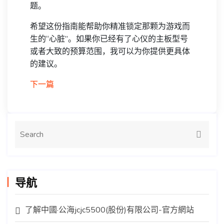
题。
希望这份指南能帮助你精准锁定那颗为游戏而
生的“心脏”。如果你已经有了心仪的主板型号
或者大致的预算范围，我可以为你提供更具体
的建议。
下一篇
导航
了解中國·公海jcjc5500(股份)有限公司-官方網站